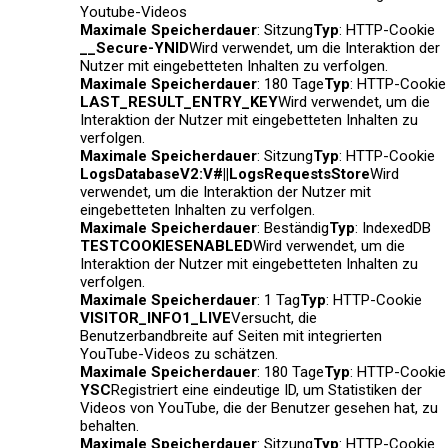
Youtube-Videos
Maximale Speicherdauer
: Sitzung
Typ
: HTTP-Cookie
__Secure-YNID
Wird verwendet, um die Interaktion der
Nutzer mit eingebetteten Inhalten zu verfolgen.
Maximale Speicherdauer
: 180 Tage
Typ
: HTTP-Cookie
LAST_RESULT_ENTRY_KEY
Wird verwendet, um die
Interaktion der Nutzer mit eingebetteten Inhalten zu
verfolgen.
Maximale Speicherdauer
: Sitzung
Typ
: HTTP-Cookie
LogsDatabaseV2:V#||LogsRequestsStore
Wird
verwendet, um die Interaktion der Nutzer mit
eingebetteten Inhalten zu verfolgen.
Maximale Speicherdauer
: Beständig
Typ
: IndexedDB
TESTCOOKIESENABLED
Wird verwendet, um die
Interaktion der Nutzer mit eingebetteten Inhalten zu
verfolgen.
Maximale Speicherdauer
: 1 Tag
Typ
: HTTP-Cookie
VISITOR_INFO1_LIVE
Versucht, die
Benutzerbandbreite auf Seiten mit integrierten
YouTube-Videos zu schätzen.
Maximale Speicherdauer
: 180 Tage
Typ
: HTTP-Cookie
YSC
Registriert eine eindeutige ID, um Statistiken der
Videos von YouTube, die der Benutzer gesehen hat, zu
behalten.
Maximale Speicherdauer
: Sitzung
Typ
: HTTP-Cookie