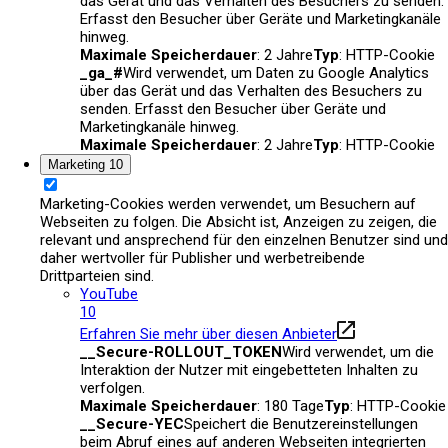
das Gerät und das Verhalten des Besuchers zu senden.
Erfasst den Besucher über Geräte und Marketingkanäle
hinweg.
Maximale Speicherdauer
: 2 Jahre
Typ
: HTTP-Cookie
_ga_#
Wird verwendet, um Daten zu Google Analytics
über das Gerät und das Verhalten des Besuchers zu
senden. Erfasst den Besucher über Geräte und
Marketingkanäle hinweg.
Maximale Speicherdauer
: 2 Jahre
Typ
: HTTP-Cookie
Marketing
10
Marketing-Cookies werden verwendet, um Besuchern auf
Webseiten zu folgen. Die Absicht ist, Anzeigen zu zeigen, die
relevant und ansprechend für den einzelnen Benutzer sind und
daher wertvoller für Publisher und werbetreibende
Drittparteien sind.
YouTube
10
Erfahren Sie mehr über diesen Anbieter
__Secure-ROLLOUT_TOKEN
Wird verwendet, um die
Interaktion der Nutzer mit eingebetteten Inhalten zu
verfolgen.
Maximale Speicherdauer
: 180 Tage
Typ
: HTTP-Cookie
__Secure-YEC
Speichert die Benutzereinstellungen
beim Abruf eines auf anderen Webseiten integrierten