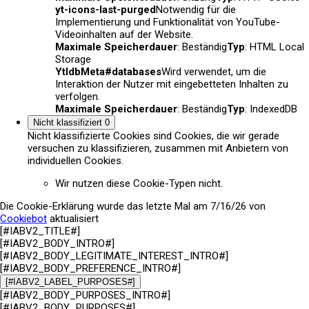
yt-icons-last-purged
Notwendig für die
Implementierung und Funktionalität von YouTube-
Videoinhalten auf der Website.
Maximale Speicherdauer
: Beständig
Typ
: HTML Local
Storage
YtIdbMeta#databases
Wird verwendet, um die
Interaktion der Nutzer mit eingebetteten Inhalten zu
verfolgen.
Maximale Speicherdauer
: Beständig
Typ
: IndexedDB
Nicht klassifiziert
0
Nicht klassifizierte Cookies sind Cookies, die wir gerade
versuchen zu klassifizieren, zusammen mit Anbietern von
individuellen Cookies.
Wir nutzen diese Cookie-Typen nicht.
Die Cookie-Erklärung wurde das letzte Mal am 7/16/26 von
Cookiebot
aktualisiert
[#IABV2_TITLE#]
[#IABV2_BODY_INTRO#]
[#IABV2_BODY_LEGITIMATE_INTEREST_INTRO#]
[#IABV2_BODY_PREFERENCE_INTRO#]
[#IABV2_LABEL_PURPOSES#]
[#IABV2_BODY_PURPOSES_INTRO#]
[#IABV2_BODY_PURPOSES#]