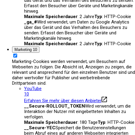
das Gerät und das Verhalten des Besuchers zu senden.
Erfasst den Besucher über Geräte und Marketingkanäle
hinweg.
Maximale Speicherdauer
: 2 Jahre
Typ
: HTTP-Cookie
_ga_#
Wird verwendet, um Daten zu Google Analytics
über das Gerät und das Verhalten des Besuchers zu
senden. Erfasst den Besucher über Geräte und
Marketingkanäle hinweg.
Maximale Speicherdauer
: 2 Jahre
Typ
: HTTP-Cookie
Marketing
10
Marketing-Cookies werden verwendet, um Besuchern auf
Webseiten zu folgen. Die Absicht ist, Anzeigen zu zeigen, die
relevant und ansprechend für den einzelnen Benutzer sind und
daher wertvoller für Publisher und werbetreibende
Drittparteien sind.
YouTube
10
Erfahren Sie mehr über diesen Anbieter
__Secure-ROLLOUT_TOKEN
Wird verwendet, um die
Interaktion der Nutzer mit eingebetteten Inhalten zu
verfolgen.
Maximale Speicherdauer
: 180 Tage
Typ
: HTTP-Cookie
__Secure-YEC
Speichert die Benutzereinstellungen
beim Abruf eines auf anderen Webseiten integrierten