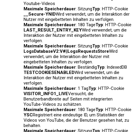
Youtube-Videos
Maximale Speicherdauer
: Sitzung
Typ
: HTTP-Cookie
__Secure-YNID
Wird verwendet, um die Interaktion der
Nutzer mit eingebetteten Inhalten zu verfolgen.
Maximale Speicherdauer
: 180 Tage
Typ
: HTTP-Cookie
LAST_RESULT_ENTRY_KEY
Wird verwendet, um die
Interaktion der Nutzer mit eingebetteten Inhalten zu
verfolgen.
Maximale Speicherdauer
: Sitzung
Typ
: HTTP-Cookie
LogsDatabaseV2:V#||LogsRequestsStore
Wird
verwendet, um die Interaktion der Nutzer mit
eingebetteten Inhalten zu verfolgen.
Maximale Speicherdauer
: Beständig
Typ
: IndexedDB
TESTCOOKIESENABLED
Wird verwendet, um die
Interaktion der Nutzer mit eingebetteten Inhalten zu
verfolgen.
Maximale Speicherdauer
: 1 Tag
Typ
: HTTP-Cookie
VISITOR_INFO1_LIVE
Versucht, die
Benutzerbandbreite auf Seiten mit integrierten
YouTube-Videos zu schätzen.
Maximale Speicherdauer
: 180 Tage
Typ
: HTTP-Cookie
YSC
Registriert eine eindeutige ID, um Statistiken der
Videos von YouTube, die der Benutzer gesehen hat, zu
behalten.
Maximale Speicherdauer
: Sitzung
Typ
: HTTP-Cookie