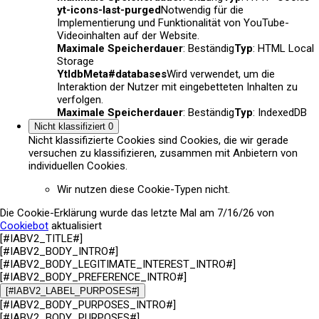
yt-icons-last-purged
Notwendig für die
Implementierung und Funktionalität von YouTube-
Videoinhalten auf der Website.
Maximale Speicherdauer
: Beständig
Typ
: HTML Local
Storage
YtIdbMeta#databases
Wird verwendet, um die
Interaktion der Nutzer mit eingebetteten Inhalten zu
verfolgen.
Maximale Speicherdauer
: Beständig
Typ
: IndexedDB
Nicht klassifiziert
0
Nicht klassifizierte Cookies sind Cookies, die wir gerade
versuchen zu klassifizieren, zusammen mit Anbietern von
individuellen Cookies.
Wir nutzen diese Cookie-Typen nicht.
Die Cookie-Erklärung wurde das letzte Mal am 7/16/26 von
Cookiebot
aktualisiert
[#IABV2_TITLE#]
[#IABV2_BODY_INTRO#]
[#IABV2_BODY_LEGITIMATE_INTEREST_INTRO#]
[#IABV2_BODY_PREFERENCE_INTRO#]
[#IABV2_LABEL_PURPOSES#]
[#IABV2_BODY_PURPOSES_INTRO#]
[#IABV2_BODY_PURPOSES#]