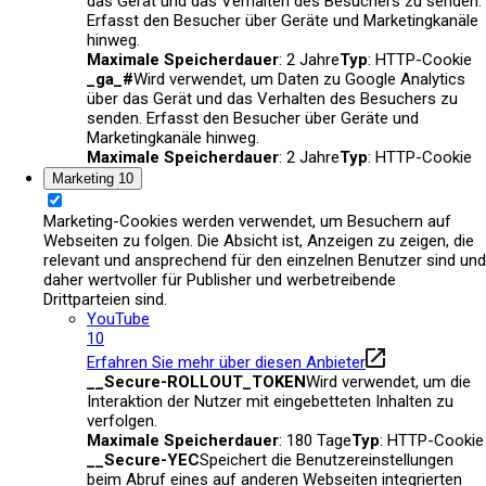
das Gerät und das Verhalten des Besuchers zu senden.
Erfasst den Besucher über Geräte und Marketingkanäle
hinweg.
Maximale Speicherdauer
: 2 Jahre
Typ
: HTTP-Cookie
_ga_#
Wird verwendet, um Daten zu Google Analytics
über das Gerät und das Verhalten des Besuchers zu
senden. Erfasst den Besucher über Geräte und
Marketingkanäle hinweg.
Maximale Speicherdauer
: 2 Jahre
Typ
: HTTP-Cookie
Marketing
10
Marketing-Cookies werden verwendet, um Besuchern auf
Webseiten zu folgen. Die Absicht ist, Anzeigen zu zeigen, die
relevant und ansprechend für den einzelnen Benutzer sind und
daher wertvoller für Publisher und werbetreibende
Drittparteien sind.
YouTube
10
Erfahren Sie mehr über diesen Anbieter
__Secure-ROLLOUT_TOKEN
Wird verwendet, um die
Interaktion der Nutzer mit eingebetteten Inhalten zu
verfolgen.
Maximale Speicherdauer
: 180 Tage
Typ
: HTTP-Cookie
__Secure-YEC
Speichert die Benutzereinstellungen
beim Abruf eines auf anderen Webseiten integrierten