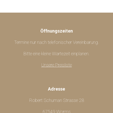
Öffnungszeiten
Termine nur nach telefonischer Vereinbarung.
Bitte eine kleine Wartezeit einplanen.
Unsere Preisliste
Adresse
Robert Schuman Strasse 28
67549 Worms