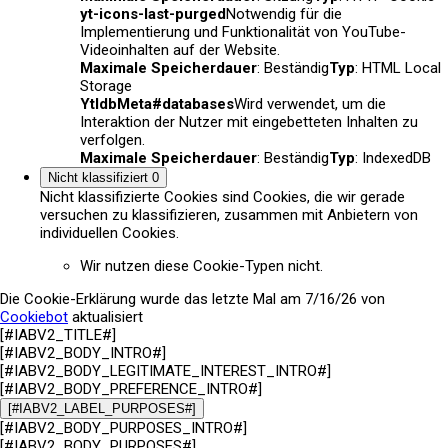
yt-icons-last-purged
Notwendig für die
Implementierung und Funktionalität von YouTube-
Videoinhalten auf der Website.
Maximale Speicherdauer
: Beständig
Typ
: HTML Local
Storage
YtIdbMeta#databases
Wird verwendet, um die
Interaktion der Nutzer mit eingebetteten Inhalten zu
verfolgen.
Maximale Speicherdauer
: Beständig
Typ
: IndexedDB
Nicht klassifiziert
0
Nicht klassifizierte Cookies sind Cookies, die wir gerade
versuchen zu klassifizieren, zusammen mit Anbietern von
individuellen Cookies.
Wir nutzen diese Cookie-Typen nicht.
Die Cookie-Erklärung wurde das letzte Mal am 7/16/26 von
Cookiebot
aktualisiert
[#IABV2_TITLE#]
[#IABV2_BODY_INTRO#]
[#IABV2_BODY_LEGITIMATE_INTEREST_INTRO#]
[#IABV2_BODY_PREFERENCE_INTRO#]
[#IABV2_LABEL_PURPOSES#]
[#IABV2_BODY_PURPOSES_INTRO#]
[#IABV2_BODY_PURPOSES#]