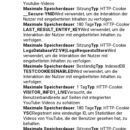
Youtube-Videos
Maximale Speicherdauer
: Sitzung
Typ
: HTTP-Cookie
__Secure-YNID
Wird verwendet, um die Interaktion der
Nutzer mit eingebetteten Inhalten zu verfolgen.
Maximale Speicherdauer
: 180 Tage
Typ
: HTTP-Cookie
LAST_RESULT_ENTRY_KEY
Wird verwendet, um die
Interaktion der Nutzer mit eingebetteten Inhalten zu
verfolgen.
Maximale Speicherdauer
: Sitzung
Typ
: HTTP-Cookie
LogsDatabaseV2:V#||LogsRequestsStore
Wird
verwendet, um die Interaktion der Nutzer mit
eingebetteten Inhalten zu verfolgen.
Maximale Speicherdauer
: Beständig
Typ
: IndexedDB
TESTCOOKIESENABLED
Wird verwendet, um die
Interaktion der Nutzer mit eingebetteten Inhalten zu
verfolgen.
Maximale Speicherdauer
: 1 Tag
Typ
: HTTP-Cookie
VISITOR_INFO1_LIVE
Versucht, die
Benutzerbandbreite auf Seiten mit integrierten
YouTube-Videos zu schätzen.
Maximale Speicherdauer
: 180 Tage
Typ
: HTTP-Cookie
YSC
Registriert eine eindeutige ID, um Statistiken der
Videos von YouTube, die der Benutzer gesehen hat, zu
behalten.
Maximale Speicherdauer
: Sitzung
Typ
: HTTP-Cookie